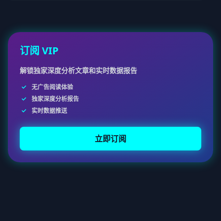
订阅 VIP
解锁独家深度分析文章和实时数据报告
无广告阅读体验
独家深度分析报告
实时数据推送
立即订阅