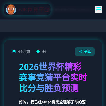
首
直播资
2026世界杯精彩赛事竞猜平台实时比分与胜
页
讯
负预测
4个月前
44
分享
2026世界杯精彩
赛事竞猜平台实时
比分与胜负预测
好的，我已经
MK体育
完全理解了你的要