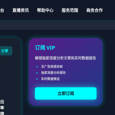
平台
直播资讯
帮助中心
服务范围
商务合作
订阅 VIP
分享
解锁独家深度分析文章和实时数据报告
无广告阅读体验
独家深度分析报告
实时数据推送
立即订阅
出
率
猜