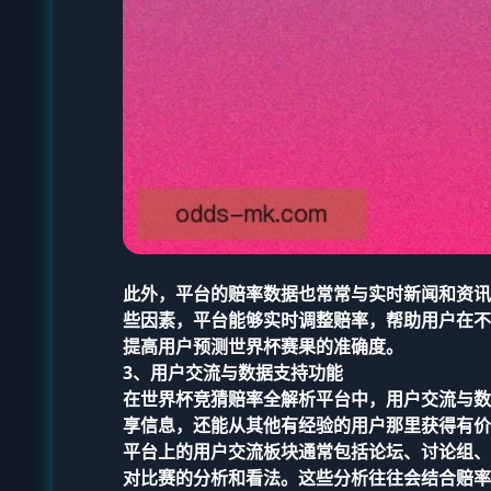
此外，平台的赔率数据也常常与实时新闻和资讯
些因素，平台能够实时调整赔率，帮助用户在不
提高用户预测世界杯赛果的准确度。
3、用户交流与数据支持功能
在世界杯竞猜赔率全解析平台中，用户交流与数
享信息，还能从其他有经验的用户那里获得有价
平台上的用户交流板块通常包括论坛、讨论组、
对比赛的分析和看法。这些分析往往会结合赔率