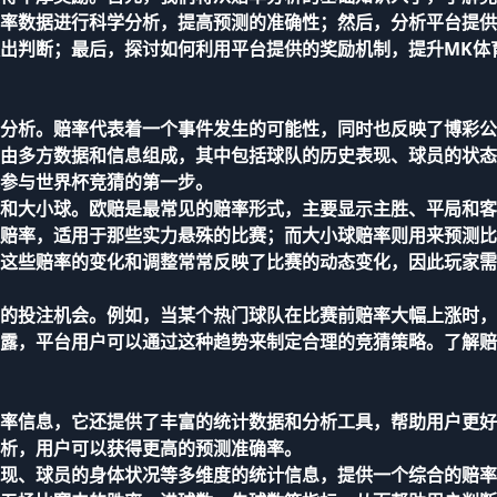
率数据进行科学分析，提高预测的准确性；然后，分析平台提供
出判断；最后，探讨如何利用平台提供的奖励机制，提升
MK体
分析。赔率代表着一个事件发生的可能性，同时也反映了博彩公
由多方数据和信息组成，其中包括球队的历史表现、球员的状态
参与世界杯竞猜的第一步。
和大小球。欧赔是最常见的赔率形式，主要显示主胜、平局和客
赔率，适用于那些实力悬殊的比赛；而大小球赔率则用来预测比
这些赔率的变化和调整常常反映了比赛的动态变化，因此玩家需
的投注机会。例如，当某个热门球队在比赛前赔率大幅上涨时，
露，平台用户可以通过这种趋势来制定合理的竞猜策略。了解赔
率信息，它还提供了丰富的统计数据和分析工具，帮助用户更好
析，用户可以获得更高的预测准确率。
现、球员的身体状况等多维度的统计信息，提供一个综合的赔率