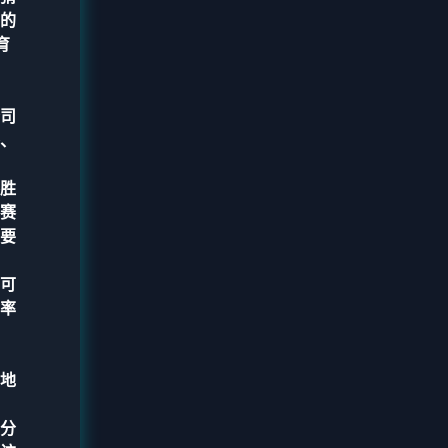
的
育
司
、
胜
赛
要
可
率
地
分