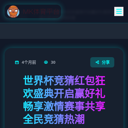
首
直播
世界杯竞猜红包狂欢盛典开启赢好礼畅享激情赛
页
资讯
事共享全民竞猜热潮
4个月前
30
分享
世界杯竞猜红包狂
欢盛典开启赢好礼
畅享激情赛事共享
全民竞猜热潮