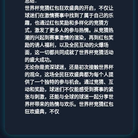
总结：
世界杯竞猜红包狂欢盛典的开启，不仅让
球迷们在激情赛事中找到了属于自己的乐
趣，也通过红包奖励和多样化的竞猜方
式，激发了更多人的参与热情。从竞猜热
潮的兴起到赛事激情的渲染，再到红包奖
励的诱人福利，以及全民互动的火爆场
面，这一切都共同成就了世界杯竞猜活动
的盛大成功。
无论你是资深球迷，还是初次接触世界杯
的观众，这场全民狂欢盛典都为每个人提
供了一个独特的参与机会。通过竞猜、互
动和奖励，球迷们不仅能感受到赛事的紧
张与刺激，还能与全球的球迷一起分享世
界杯带来的热情与欢乐。世界杯竞猜红包
狂欢盛典，不仅