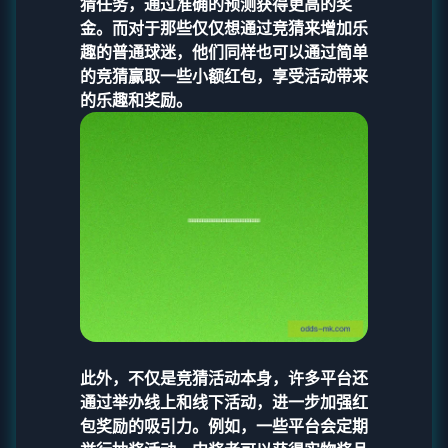
猜任务，通过准确的预测获得更高的奖
金。而对于那些仅仅想通过竞猜来增加乐
趣的普通球迷，他们同样也可以通过简单
的竞猜赢取一些小额红包，享受活动带来
的乐趣和奖励。
此外，不仅是竞猜活动本身，许多平台还
通过举办线上和线下活动，进一步加强红
包奖励的吸引力。例如，一些平台会定期