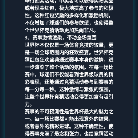
举行抽奖活动，中奖者可以获得实物奖品
或者现金红包，极大地提高了参与的积极
性。这种红包奖励的多样化和激励机制，
不仅增加了球迷们的参与欲望，也使得整
个世界杯竞猜活动更加热闹非凡。
3、赛事激情渲染，带动全场氛围
世界杯不仅仅是一场体育竞技的较量，更
是一场全球范围内的狂欢盛宴。世界杯竞
猜红包狂欢盛典通过赛事本身的激情，进
一步渲染了整个活动的氛围。在每一场比
赛中，球迷们不仅能看到世界级球员的精
彩表现，还能通过竞猜活动参与到赛事的
每一分每一秒。这种激情与紧张的氛围，
让整个世界杯竞猜活动变得更加富有吸引
力。
赛事的不可预测性是世界杯最大的魅力之
一。每一场比赛都可能出现意外的结果，
或者意外的精彩进球。这种不确定性，使
得赛事充满了悬念和张力，也给竞猜活动