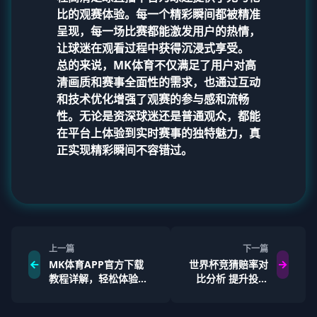
比的观赛体验。每一个精彩瞬间都被精准
呈现，每一场比赛都能激发用户的热情，
让球迷在观看过程中获得沉浸式享受。
总的来说，MK体育不仅满足了用户对高
清画质和赛事全面性的需求，也通过互动
和技术优化增强了观赛的参与感和流畅
性。无论是资深球迷还是普通观众，都能
在平台上体验到实时赛事的独特魅力，真
正实现精彩瞬间不容错过。
上一篇
下一篇
MK体育APP官方下载
世界杯竞猜赔率对
教程详解，轻松体验专
比分析 提升投注
业赛事资讯与直播服务
精准度与策略选择