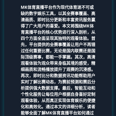
MK体育直播平台作为现代体育迷不可或
缺的数字娱乐工具，以其全赛事覆盖、高
清画质、即时比分更新和丰富资讯服务赢
得了广大用户的喜爱。本文将围绕MK体
育直播平台的核心优势进行深入剖析，从
四个方面全面呈现其独特的观看体验。首
先，平台提供的全赛事覆盖让用户不再错
过任何重要比赛，无论是国内联赛还是国
际顶级赛事，都能一手掌握。其次，高清
观看体验为观众带来身临其境的感受，精
细画质和流畅播放提升了观赛的沉浸感。
再次，即时比分和数据资讯功能帮助用户
实时了解比赛动态，为赛前预测和赛后分
析提供强大数据支撑。最后，智能互动和
个性化服务让每位用户根据自身喜好定制
观看体验，从而真正实现体育娱乐的便捷
化和高效化。通过本文的详细分析，读者
能够全面了解MK体育直播平台如何通过