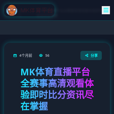
首
直播资
MK体育直播平台全赛事高清观看体验即时比分
页
讯
资讯尽在掌握
4个月前
56
分享
MK体育直播平台
全赛事高清观看体
验即时比分资讯尽
在掌握