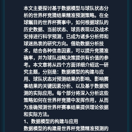
本文主要探讨基于数据模型与球队状态分
析的世界杯竞猜结果精准预测策略。在全
球瞩目的世界杯赛事中，如何根据球队的
历史数据、当前状态、球员表现以及战术
安排进行科学预测，已成为诸多分析师和
球迷热衷的研究方向。借助数据分析技
术，结合各种信息因素，可以提升竞猜准
确率，并为球队战略决策提供有价值的参
考。本文章将从四个方面详细介绍这一研
究主题，分别是：数据模型的构建与应
用、球队状态对预测结果的影响、影响赛
事结果的关键因素分析、以及基于数据预
测的实际应用。每个部分将深入分析这些
策略如何在世界杯竞猜中发挥作用，从而
为准确预测世界杯赛事结果提供理论依据
和实际方法。
1、数据模型的构建与应用
数据模型的构建是世界杯竞猜精准预测的