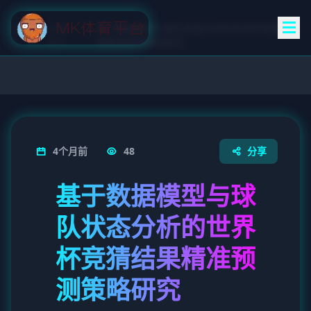
首
直播
基于数据模型与球队状态分析的世界杯竞猜结
页
资讯
果精准预测策略研究
4个月前
48
分享
基于数据模型与球
队状态分析的世界
杯竞猜结果精准预
测策略研究