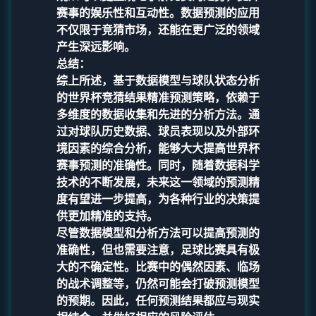
赛事的娱乐性和互动性。数据预测的应用
不仅限于竞猜市场，还能在更广泛的领域
产生深远影响。
总结：
综上所述，基于数据模型与球队状态分析
的世界杯竞猜结果精准预测策略，依赖于
多维度的数据收集和先进的分析方法。通
过对球队历史数据、球员表现以及外部环
境因素的综合分析，能够大大提高世界杯
赛事预测的准确性。同时，随着数据科学
技术的不断发展，未来这一领域的预测精
度有望进一步提高，为各种行业的决策提
供更加精准的支持。
尽管数据模型和分析方法可以提高预测的
准确性，但也需要注意，足球比赛具有极
大的不确定性。比赛中的偶然因素、临场
的战术调整等，仍然可能会打破预测模型
的预期。因此，任何预测结果都应与现实