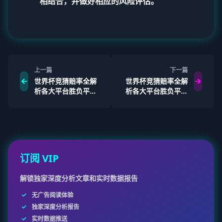
相结合，并做好相应的风险评估。
上一篇
下一篇
世界杯竞猜赔率全解
世界杯竞猜赔率全解
析各大平台胜负平概
析各大平台胜负平概
率对比与趋势分析
率对比与趋势分析
订阅 VIP
解锁独家深度分析文章和实时数据报告
无广告阅读体验
独家深度分析报告
实时数据推送