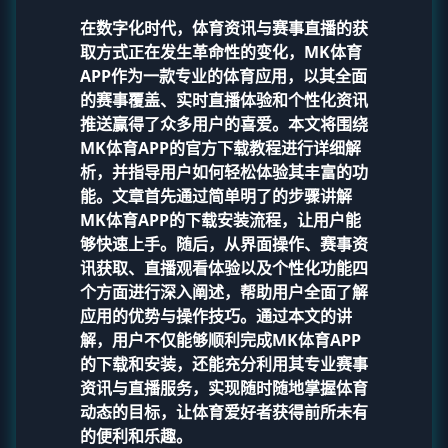
在数字化时代，体育资讯与赛事直播的获
取方式正在发生革命性的变化，MK体育
APP作为一款专业的体育应用，以其全面
的赛事覆盖、实时直播体验和个性化资讯
推送赢得了众多用户的喜爱。本文将围绕
MK体育APP的官方下载教程进行详细解
析，并指导用户如何轻松体验其丰富的功
能。文章首先通过简单明了的步骤讲解
MK体育APP的下载安装流程，让用户能
够快速上手。随后，从界面操作、赛事资
讯获取、直播观看体验以及个性化功能四
个方面进行深入阐述，帮助用户全面了解
应用的优势与操作技巧。通过本文的讲
解，用户不仅能够顺利完成MK体育APP
的下载和安装，还能充分利用其专业赛事
资讯与直播服务，实现随时随地掌握体育
动态的目标，让体育爱好者获得前所未有
的便利和乐趣。