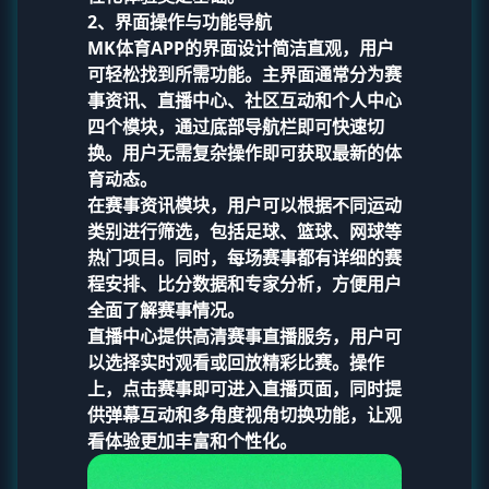
2、界面操作与功能导航
MK体育APP的界面设计简洁直观，用户
可轻松找到所需功能。主界面通常分为赛
事资讯、直播中心、社区互动和个人中心
四个模块，通过底部导航栏即可快速切
换。用户无需复杂操作即可获取最新的体
育动态。
在赛事资讯模块，用户可以根据不同运动
类别进行筛选，包括足球、篮球、网球等
热门项目。同时，每场赛事都有详细的赛
程安排、比分数据和专家分析，方便用户
全面了解赛事情况。
直播中心提供高清赛事直播服务，用户可
以选择实时观看或回放精彩比赛。操作
上，点击赛事即可进入直播页面，同时提
供弹幕互动和多角度视角切换功能，让观
看体验更加丰富和个性化。