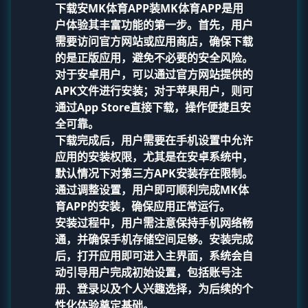
下载安
MK体育APP
装MK体育APP是用
户体验其丰富功能的第一步。首先，用户
需要访问官方网站或应用商店，确保下载
的是正版应用，避免不必要的安全风险。
对于安卓用户，可以通过官方网站提供的
APK文件进行安装；对于苹果用户，则可
通过App Store直接下载，操作便捷且安
全可靠。
下载完成后，用户需要在手机设置中允许
应用的安装权限，尤其是在安卓系统中，
默认情况下对第三方APK安装存在限制。
通过调整设置，用户即可顺利完成MK体
育APP的安装，确保应用正常运行。
安装过程中，用户需注意保持手机网络畅
通，并确保手机存储空间足够。安装完成
后，打开应用即可进入主界面，系统会自
动引导用户完成初始设置，包括账号注
册、登录以及个人兴趣选择，为后续的个
性化体验奠定基础。