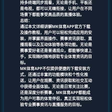
持多终端同步观看，无论是手机、平板还
是电视，都可以无缝衔接，让用户在不同
场景下都能享受高品质的直播体验。
总结：
通过本文详细讲解MK体育APP官方下载
及操作教程，用户可以轻松完成应用的安
装，并掌握界面操作、赛事资讯获取、直
播观看以及互动体验等各项功能。无论是
赛事爱好者还是普通观众，都能够快速上
手，实现随时随地获取专业体育资讯的目
标。
MK体育APP不仅提供便捷的下载安装方
式，还通过丰富的功能模块和个性化推
送，让用户在观赛、资讯获取和社交互动
中获得全面体验。无论是日常关注比赛，
还是深度分析赛事，MK体育APP都能成
为用户可靠的体育伴侣，真正实现轻松体
验专业赛事资讯与直播服务的目标。