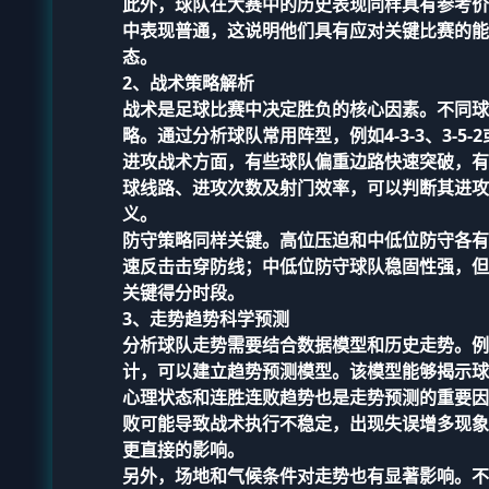
此外，球队在大赛中的历史表现同样具有参考价
中表现普通，这说明他们具有应对关键比赛的能
态。
2、战术策略解析
战术是足球比赛中决定胜负的核心因素。不同球
略。通过分析球队常用阵型，例如4-3-3、3-5-
进攻战术方面，有些球队偏重边路快速突破，有
球线路、进攻次数及射门效率，可以判断其进攻
义。
防守策略同样关键。高位压迫和中低位防守各有
速反击击穿防线；中低位防守球队稳固性强，但
关键得分时段。
3、走势趋势科学预测
分析球队走势需要结合数据模型和历史走势。例
计，可以建立趋势预测模型。该模型能够揭示球
心理状态和连胜连败趋势也是走势预测的重要因
败可能导致战术执行不稳定，出现失误增多现象
更直接的影响。
另外，场地和气候条件对走势也有显著影响。不