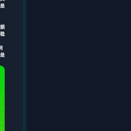
是
据
稳
例
是