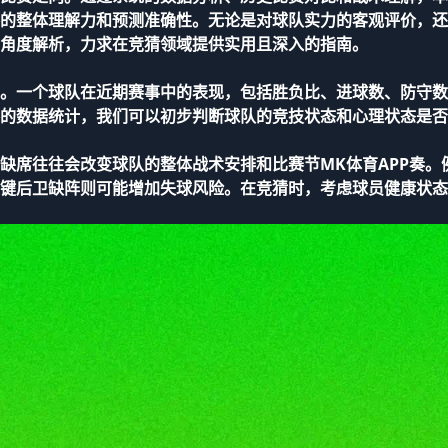
的整体理解力和预测准确性。无论是对球队实力的客观评价，还
角度解析，力求在竞猜领域提供实用且深入的指南。
。一个球队在近期赛事中的表现，包括胜负比、进球数、防守数
的数据统计，我们可以初步判断球队的竞技状态和心理状态是否
缺席往往会改变球队的整体战术安排和比赛节
MK体育APP
奏。
键后卫缺阵则可能增加失球风险。在竞猜时，考虑球员健康状态