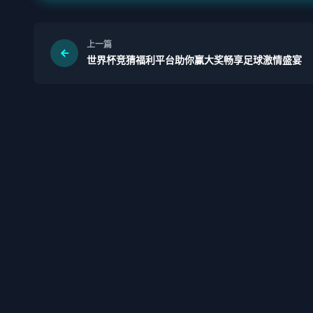
上一篇
世界杯竞猜福利平台助你赢大奖畅享足球激情盛宴