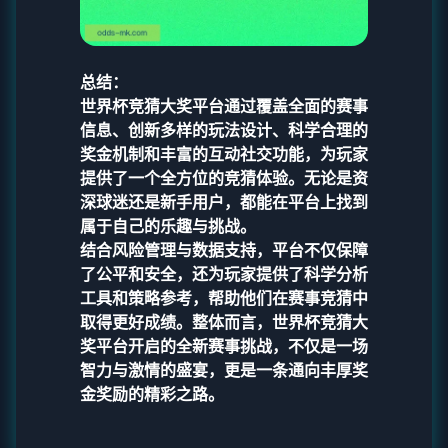
总结：
世界杯竞猜大奖平台通过覆盖全面的赛事
信息、创新多样的玩法设计、科学合理的
奖金机制和丰富的互动社交功能，为玩家
提供了一个全方位的竞猜体验。无论是资
深球迷还是新手用户，都能在平台上找到
属于自己的乐趣与挑战。
结合风险管理与数据支持，平台不仅保障
了公平和安全，还为玩家提供了科学分析
工具和策略参考，帮助他们在赛事竞猜中
取得更好成绩。整体而言，世界杯竞猜大
奖平台开启的全新赛事挑战，不仅是一场
智力与激情的盛宴，更是一条通向丰厚奖
金奖励的精彩之路。