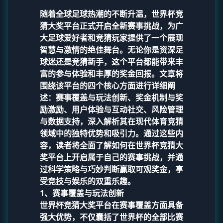
随着全球足球热潮的不断升温，世界杯竞
猜大奖平台正式开启全新赛事挑战，为广
大足球爱好者和竞猜玩家提供了一个展现
智慧与激情的绝佳舞台。无论你是资深足
球迷还是竞猜新手，这个平台都能带来丰
富的参与体验和丰厚的奖金回报。文章将
围绕该平台的四个核心方面进行详细阐
述：赛事覆盖与玩法创新、奖金机制与奖
励激励、用户体验与互动社交、风险管理
与数据支持，深入解析其在现代体育竞猜
领域中的独特优势和吸引力。通过这些内
容，读者将全面了解如何在世界杯竞猜大
奖平台上开启属于自己的赛事挑战，并通
过科学策略与巧妙判断赢取可观奖金，享
受竞技与娱乐的双重乐趣。
1、赛事覆盖与玩法创新
世界杯竞猜大奖平台在赛事覆盖方面具备
强大优势，不仅囊括了世界杯的全部比赛