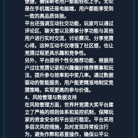
便捷，确保新老用户都能轻松上手。无论
是在手机端还是电脑端，用户都能享受到
一致的高品质体验。
平台还强调互动社交功能，玩家可以通过
评论区、聊天室以及赛事分享功能与其他
用户进行实时交流，讨论赛况、分享竞猜
心得。这种互动不仅增强了社区感，也让
竞猜过程更具乐趣和竞争性。
另外，平台提供个性化推荐功能，根据用
户过往竞猜记录和兴趣偏好推荐赛事和玩
法，提升参与效率和中奖几率。通过数据
驱动的智能服务，用户能更精准地制定竞
猜策略，实现更高的参与价值。
4、风险管理与数据支持
在风险管理方面，世界杯竞猜大奖平台建
立了严格的规则体系和监控机制，保障玩
家的资金安全和平台运行稳定。平台采用
多层次风控措施，及时发现异常投注行
为，避免作弊和恶意操作，确保公平公