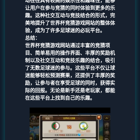
动往往具有较高的娱乐性和趣味性，能够
让用户在参与竞猜的同时体验到更多的乐
趣。这种社交互动与竞技结合的形式，完
美地提升了世界杯竞猜游戏网站的整体体
验，成为了许多足球迷的必玩平台。
总结：
世界杯竞猜游戏网站通过丰富的竞猜项
目、简单易用的操作界面、丰厚的奖励机
制以及社交互动和竞技乐趣的结合，吸引
了无数足球迷的参与。这些平台不仅让球
迷能够轻松预测赛果，还提供了丰厚的奖
励，让参与者在享受足球的同时，获得实
际的回报。无论是新手还是老玩家，都能
在这些平台上找到自己的乐趣。