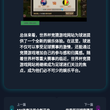
总体来看，世界杯竞猜游戏网站为球迷提
供了一个全新的娱乐体验。在这里，球迷
不仅可以享受足球赛事的激情，还能通过
竞猜游戏增加自己的参与感和归属感。随
着世界杯等重大赛事的临近，世界杯竞猜
游戏网站将继续成为足球迷们关注的焦
点，成为他们必不可少的娱乐平台。
上一篇
下一篇