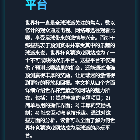
平台
世界杯一直是全球球迷关注的焦点，数以
亿计的观众通过电视、网络等途径观看比
赛，享受足球带来的激情与兴奋。而对于
那些热衷于预测赛果并享受其中的乐趣的
球迷来说，世界杯竞猜游戏网站成为了一
个不可或缺的娱乐平台。这些平台不仅提
供了预测比赛结果的机会，还能通过准确
预测赢得丰厚的奖励，让足球迷的激情得
到更好的释放和回报。本文将从四个方面
详细介绍世界杯竞猜游戏网站的魅力所
在，包括：1) 提供丰富的竞猜项目；2)
简单易用的操作界面；3) 丰厚的奖励机
制；4) 社交互动与竞技乐趣。通过对这
些方面的分析，读者可以全面了解为何世
界杯竞猜游戏网站成为足球迷的必玩平
台。