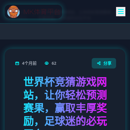
首
直播
世界杯竞猜游戏网站，让你轻松预测赛果，赢取
页
资讯
丰厚奖励，足球迷的必玩平台
4个月前
62
分享
世界杯竞猜游戏网
站，让你轻松预测
赛果，赢取丰厚奖
励，足球迷的必玩