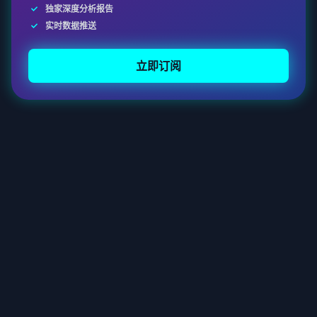
独家深度分析报告
实时数据推送
立即订阅