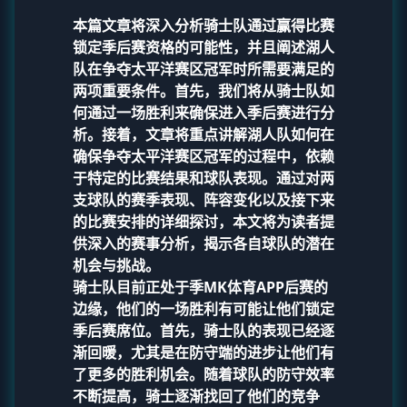
本篇文章将深入分析骑士队通过赢得比赛
锁定季后赛资格的可能性，并且阐述湖人
队在争夺太平洋赛区冠军时所需要满足的
两项重要条件。首先，我们将从骑士队如
何通过一场胜利来确保进入季后赛进行分
析。接着，文章将重点讲解湖人队如何在
确保争夺太平洋赛区冠军的过程中，依赖
于特定的比赛结果和球队表现。通过对两
支球队的赛季表现、阵容变化以及接下来
的比赛安排的详细探讨，本文将为读者提
供深入的赛事分析，揭示各自球队的潜在
机会与挑战。
骑士队目前正处于季
MK体育APP
后赛的
边缘，他们的一场胜利有可能让他们锁定
季后赛席位。首先，骑士队的表现已经逐
渐回暖，尤其是在防守端的进步让他们有
了更多的胜利机会。随着球队的防守效率
不断提高，骑士逐渐找回了他们的竞争