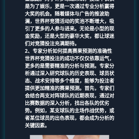
是为了娱乐，更是一次通过专业分析赢得
大奖的机会。随着媒体与广告的推波助
澜，世界杯竞猜活动的奖池不断增大，吸
引了更多的人参与进来。无论是小型的现
金奖励，还是大型的豪华大奖，都让球迷
们对竞猜投注充满期待。
2、专家分析如何提高赛果预测的准确性
世界杯竞猜投注的成功不仅仅依靠运气，
更多的是需要精准的分析与预测。专家分
析通过深入研究球队的历史表现、球员状
态、战术安排等多个维度，能够为投注者
提供更加精准的赛果预测。首先，专家们
会结合两支对阵球队的近期表现，通过对
比赛数据的深入分析，找出各队的优劣
势。例如，某支球队的主场作战优势，或
者某位球员的出色表现，都会成为分析的
关键因素。