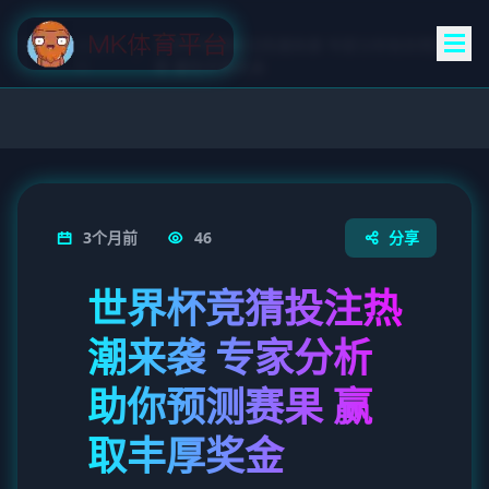
首
直播资
世界杯竞猜投注热潮来袭 专家分析助你预测赛
页
讯
果 赢取丰厚奖金
3个月前
46
分享
世界杯竞猜投注热
潮来袭 专家分析
助你预测赛果 赢
取丰厚奖金