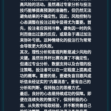
高风险的活动。虽然通过专家分析与投注
技巧能够提高预测的准确性，但仍然无法
避免结果的不确定性。因此，风险控制与
心态调整在投注过程中显得尤为重要。首
先，投注者应保持冷静，避免因一时的失
利而做出过激的反应，或是急于通过加注
来弥补亏损。这种情绪化的投注行为常常
会导致更大的失败。
其次，理性分析和客观判断是减少风险的
关键。虽然世界杯比赛充满了不确定性，
但通过专业分析、数据支持以及合理的投
注策略，投注者可以在一定程度上提高成
功的概率。重要的是，要避免盲目跟风或
听信未经证实的“内幕消息”。要有自己的
分析和判断，保持独立的思维方式。
最后，良好的心态是持续成功的保障。即
便在连续失败的情况下，保持积极的心
态、从失败中吸取经验，并不断完善自己