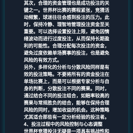
其次，合理的资金管理也是成功投注的关
键之一。世界杯比赛的赛程紧张，竞猜活
动频繁，球迷往往会感到投注的压力。此
时，保持冷静、理智地管理投注资金至关
重要。可以选择设置投注上限，避免因情
绪波动而进行过度投注，从而保持长期盈
利的可能性。合理分配每次投注的资金，
避免过度依赖单场赛事的投注，也是避免
风险的有效方式。
另外，多样化的分析与分散风险同样是有
效的投注策略。不要将所有的资金投注在
单场比赛上，而是可以根据专家分析与自
身的判断，分散投注不同的赛果。同时，
通过结合不同的投注组合，如赔率较高的
赛果与常规胜负的结合，能够在保持合理
风险的同时，增加收益的机会。这种策略
尤其适合那些有一定分析经验的投注者。
4、投注过程中的风险控制与心态调整
世界杯竞猜投注无疑是一项具有挑战性和