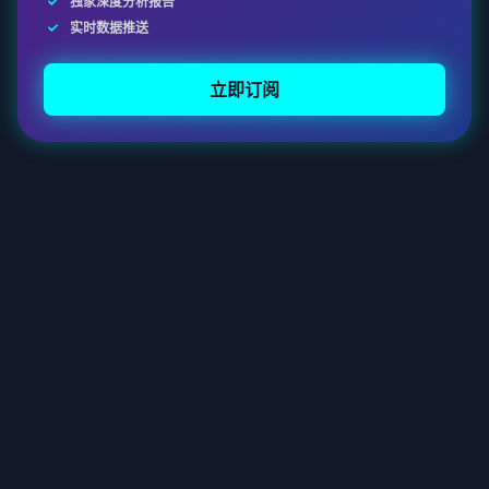
独家深度分析报告
实时数据推送
立即订阅