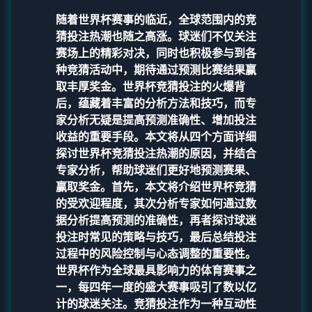
随着世界杯赛事的临近，全球范围内的竞
猜投注热潮也随之高涨。球迷们不仅关注
赛场上的精彩对决，同时也积极参与到各
种竞猜活动中，期待通过预测比赛结果赢
取丰厚奖金。世界杯竞猜投注的火爆背
后，蕴藏着丰富的分析方法和技巧，而专
家分析无疑是提高预测准确性、增加投注
收益的重要手段。本文将从四个方面详细
探讨世界杯竞猜投注热潮的原因，并结合
专家分析，帮助球迷们更好地预测赛果、
赢取奖金。首先，本文将介绍世界杯竞猜
的受欢迎程度，其次分析专家如何通过数
据分析提高预测的准确性，再者探讨球迷
投注时常见的策略与技巧，最后总结投注
过程中的风险控制与心态调整的重要性。
世界杯作为全球最具影响力的体育赛事之
一，每四年一度的盛大赛事吸引了数以亿
计的球迷关注。竞猜投注作为一种互动性