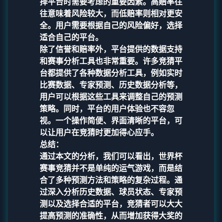
择平台时需要考虑的重要因素。高赔率往
往意味着风险较大，而低赔率则相对更安
全。用户需要根据自己的风险偏好，选择
适合自己的平台。
除了信誉和赔率外，平台提供的数据支持
和赛事分析工具也非常重要。许多竞猜平
台都提供了各种数据分析工具，例如实时
比赛数据、专家预测、历史数据分析等，
用户可以根据这些工具来调整自己的预测
策略。同时，平台的用户体验也不容忽
视。一个操作简便、界面清晰的平台，可
以让用户在竞猜时更加得心应手。
总结：
通过本文的分析，我们可以看出，世界杯
赛事竞猜并不是单纯的运气游戏，而是结
合了多种预测方法和策略的复杂过程。通
过深入分析历史数据、球员状态、专家预
测以及选择合适的平台，竞猜者可以大大
提高预测的准确性，从而增加获得大奖的