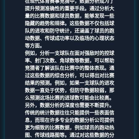
在现代体育赛事竞猜中，数据分析成为了
提升预测准确性的重要手段。通过分析大
量的比赛数据和球员数据，能够发现一些
隐藏的趋势和规律。这些数据不仅包括球
队的进攻和防守统计，还涵盖了球员的跑
动数据、传球成功率以及临场的心理状态
等方面。
例如，分析一支球队在面对强敌时的控球
率、射门次数、角球数等数据，可以帮助
竞猜者了解该队在比赛中的整体表现。通
过这些数据的综合分析，可以得出对比赛
结果的预测。例如，如果一支球队的进攻
数据一直处于优势，但防守数据较弱，那
么预测这场比赛的进球数可能会比较高。
另外，数据分析的深度也需要不断提升。
传统的统计数据往往只能提供一些表面信
息，而现在许多专业的数据分析公司提供
更为细致的比赛数据，例如球员的跑动热
图、传球线路图等。通过对这些数据的分