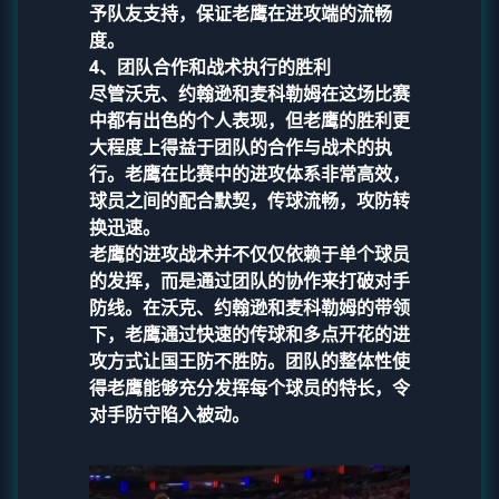
予队友支持，保证老鹰在进攻端的流畅
度。
4、团队合作和战术执行的胜利
尽管沃克、约翰逊和麦科勒姆在这场比赛
中都有出色的个人表现，但老鹰的胜利更
大程度上得益于团队的合作与战术的执
行。老鹰在比赛中的进攻体系非常高效，
球员之间的配合默契，传球流畅，攻防转
换迅速。
老鹰的进攻战术并不仅仅依赖于单个球员
的发挥，而是通过团队的协作来打破对手
防线。在沃克、约翰逊和麦科勒姆的带领
下，老鹰通过快速的传球和多点开花的进
攻方式让国王防不胜防。团队的整体性使
得老鹰能够充分发挥每个球员的特长，令
对手防守陷入被动。