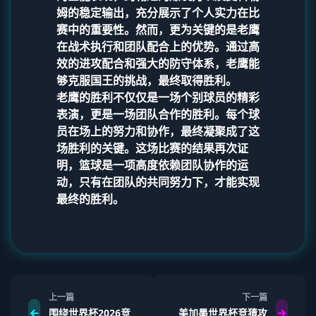
姆的稳定输出，充分展示了个人实力在比
赛中的重要性。然而，更为关键的是老鹰
在战术执行和团队配合上的优势。通过高
效的进攻配合和强大的防守体系，老鹰能
够克服国王的挑战，最终取得胜利。
老鹰的胜利不仅仅是一场个别球员的精彩
表演，更是一场团队合作的胜利。每个球
员在场上的努力和协作，最终凝聚成了这
场胜利的关键。这场比赛的结果再次证
明，篮球是一项高度依赖团队协作的运
动，只有在团队的共同努力下，才能实现
最终的胜利。
上一篇
下一篇
围绕世界杯2026竞
美加墨世界杯竞猜攻