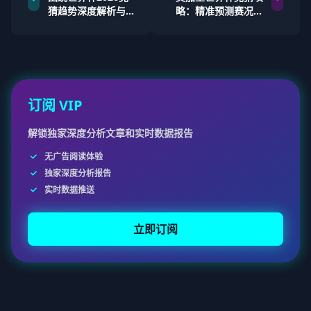
猜趋势深度解析与
略：精准预测赛况、
投注技巧实战指南
分析热门球队与球员
前瞻
表现
订阅 VIP
解锁独家深度分析文章和实时数据报告
无广告阅读体验
独家深度分析报告
实时数据推送
立即订阅