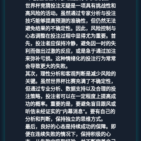
世界杯竞猜投注无疑是一项具有挑战性和
高风险的活动。虽然通过专家分析与投注
技巧能够提高预测的准确性，但仍然无法
避免结果的不确定性。因此，风险控制与
心态调整在投注过程中显得尤为重要。首
先，投注者应保持冷静，避免因一时的失
利而做出过激的反应，或是急于通过加注
来弥补亏损。这种情绪化的投注行为常常
会导致更大的失败。
其次，理性分析和客观判断是减少风险的
关键。虽然世界杯比赛充满了不确定性，
但通过专业分析、数据支持以及合理的投
注策略，投注者可以在一定程度上提高成
功的概率。重要的是，要避免盲目跟风或
听信未经证实的“内幕消息”。要有自己的
分析和判断，保持独立的思维方式。
最后，良好的心态是持续成功的保障。即
便在连续失败的情况下，保持积极的心