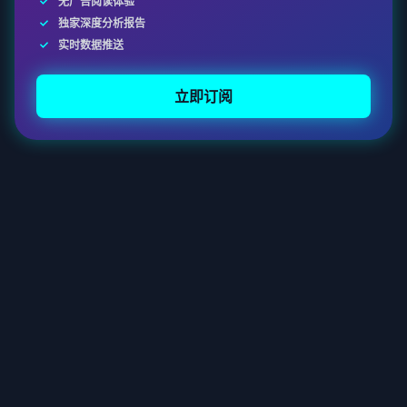
无广告阅读体验
独家深度分析报告
实时数据推送
立即订阅