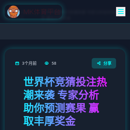
首
直播资
世界杯竞猜投注热潮来袭 专家分析助你预测赛
页
讯
果 赢取丰厚奖金
3个月前
58
分享
世界杯竞猜投注热
潮来袭 专家分析
助你预测赛果 赢
取丰厚奖金