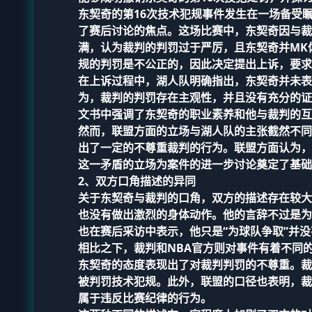
东契奇的第16次技术犯规事件发生在一场备受
了赛后讨论的焦点。这场比赛中，东契奇因与裁
满，认为裁判的判罚过于严厉，且东契奇并
MK
规的判罚是不公正的，因此决定提出上诉，要求
在上诉过程中，湖人队明确指出，东契奇并未表
为，裁判的判罚存在主观性，并且没有充分的证
文书中强调了东契奇的职业素养和他与裁判的互
然而，联盟方面的立场与湖人队的主张截然不同
出了一定的不尊重裁判的行为。联盟方面认为，
这一矛盾的立场为案件的进一步讨论奠定了基础
2、双方口角描述的异同
关于东契奇与裁判的口角，双方的描述存在较大
也没有做出激烈的身体动作。他的言辞不过是为
也在赛后采访中表示，他只是“为球队争取”并
相比之下，裁判和NBA官方则对事件有着不同
东契奇的态度表现出了对裁判判罚的不尊重。裁
被判罚技术犯规。此外，联盟的口径也表明，裁
属于违反比赛纪律的行为。