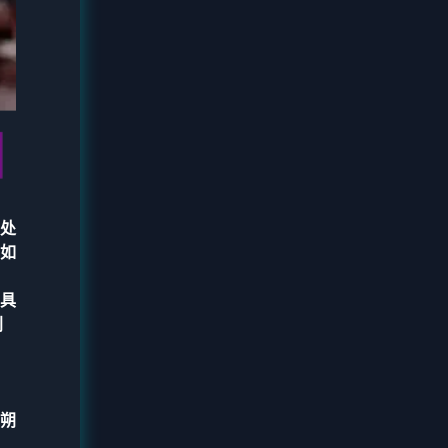
处
如
具
判
。
朔