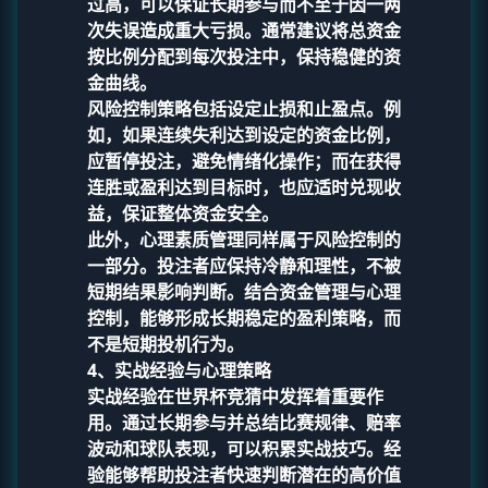
过高，可以保证长期参与而不至于因一两
次失误造成重大亏损。通常建议将总资金
按比例分配到每次投注中，保持稳健的资
金曲线。
风险控制策略包括设定止损和止盈点。例
如，如果连续失利达到设定的资金比例，
应暂停投注，避免情绪化操作；而在获得
连胜或盈利达到目标时，也应适时兑现收
益，保证整体资金安全。
此外，心理素质管理同样属于风险控制的
一部分。投注者应保持冷静和理性，不被
短期结果影响判断。结合资金管理与心理
控制，能够形成长期稳定的盈利策略，而
不是短期投机行为。
4、实战经验与心理策略
实战经验在世界杯竞猜中发挥着重要作
用。通过长期参与并总结比赛规律、赔率
波动和球队表现，可以积累实战技巧。经
验能够帮助投注者快速判断潜在的高价值