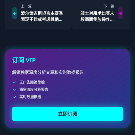
上一篇
下一篇
波尔津吉斯坦言本赛季
骑士对魔术比赛末
表现不佳或考虑其他选
段画面倒放操作引
择勇士前景难定
球迷震惊热议
订阅 VIP
解锁独家深度分析文章和实时数据报告
无广告阅读体验
独家深度分析报告
实时数据推送
立即订阅