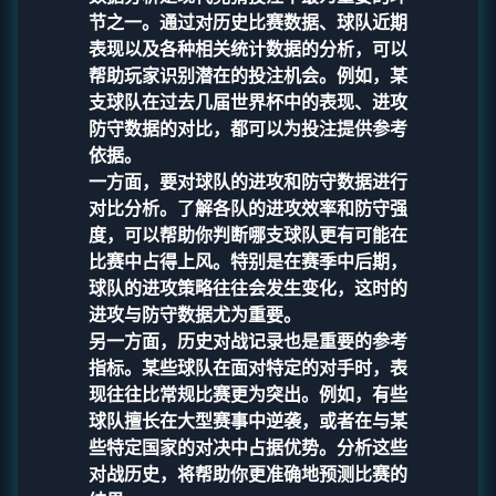
节之一。通过对历史比赛数据、球队近期
表现以及各种相关统计数据的分析，可以
帮助玩家识别潜在的投注机会。例如，某
支球队在过去几届世界杯中的表现、进攻
防守数据的对比，都可以为投注提供参考
依据。
一方面，要对球队的进攻和防守数据进行
对比分析。了解各队的进攻效率和防守强
度，可以帮助你判断哪支球队更有可能在
比赛中占得上风。特别是在赛季中后期，
球队的进攻策略往往会发生变化，这时的
进攻与防守数据尤为重要。
另一方面，历史对战记录也是重要的参考
指标。某些球队在面对特定的对手时，表
现往往比常规比赛更为突出。例如，有些
球队擅长在大型赛事中逆袭，或者在与某
些特定国家的对决中占据优势。分析这些
对战历史，将帮助你更准确地预测比赛的