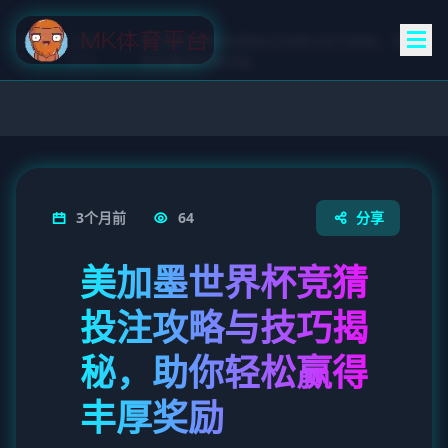
首
直播
美加墨世界杯竞猜投注攻略与技巧揭秘，助你
页
资讯
轻松赢得丰厚奖励
3个月前
64
分享
美加墨世界杯竞猜
投注攻略与技巧揭
秘，助你轻松赢得
丰厚奖励