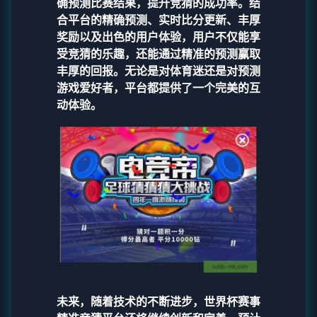
确预测比赛结果，提升竞猜的成功率。结
合平台的精确预测、实时比分更新、丰厚
奖励以及出色的用户体验，用户不仅能享
受竞猜的乐趣，还能通过精准的预测赢取
丰厚的回报。无论是对体育迷还是对预测
游戏爱好者，平台都提供了一个完美的互
动体验。
未来，随着技术的不断进步，世界杯赛事