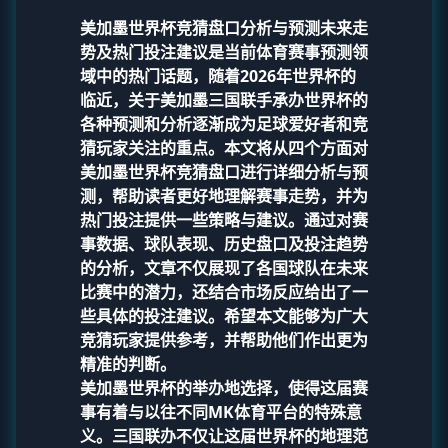
美加墨世界杯竞猜盘口分析与预测未来走
势及热门投注建议是当前体育赛事预测领
域中的热门话题，随着2026年世界杯的
临近，关于美加墨三国联手承办世界杯的
各种预测和分析逐渐成为足球爱好者和竞
猜玩家关注的重点。本文将从四个方面对
美加墨世界杯竞猜盘口进行详细分析与预
测，帮助读者更好地理解赛事走势，并为
热门投注提供一些策略与建议。通过对赛
事数据、球队表现、历史盘口及投注趋势
的分析，文章不仅展现了各国球队在未来
比赛中的潜力，还结合市场反应给出了一
些具体的投注建议。希望本文能够为广大
竞猜玩家提供参考，并帮助他们作出更为
精准的判断。
美加墨世界杯的举办地选择，使得这届赛
事有着与以往不同
MK体育平台
的特殊意
义。三国联办不仅让这届世界杯的地理范