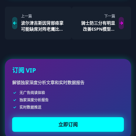
上一篇
下一篇
波尔津吉斯因背部痉挛
骑士防三分有明显
可能缺席对阵老鹰比赛
改善ESPN模型预
但不算严重已知如何应
测其进决赛概率为
对
20.8%
订阅 VIP
解锁独家深度分析文章和实时数据报告
无广告阅读体验
独家深度分析报告
实时数据推送
立即订阅