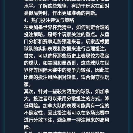
水平。了解这些规律，有助于玩家在面对
类似局势时，作出更加准确的判断。
4、热门投注建议与策略
在美加墨世界杯竞猜中，如何制定合理的
投注策略，是每个玩家关注的重点。从盘
口分析和赛事走势预测来看，玩家应根据
球队的实际表现和数据来进行合理投注。
首先，可以选择那些历史上表现较为稳定
的球队，如美国和墨西哥，这些球队在世
界杯等国际大赛中的竞争力较强，因此其
比赛的投注风险相对较低，适合保守型玩
家。
其次，针对一些较为陌生的球队，如加拿
大，投注者可以采用分散投注的方式，降
低风险。加拿大队的表现可能具有一定的
不确定性，因此投注者可以在多场比赛中
进行分散下注，避免单一押注带来的高风
险。