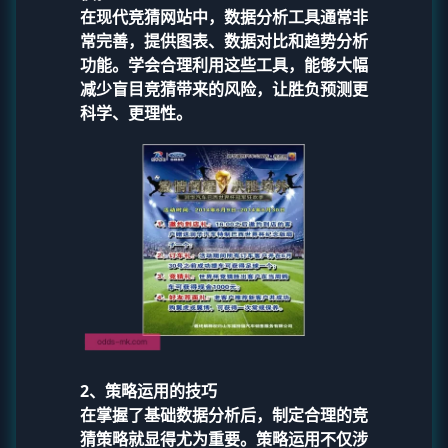
在现代竞猜网站中，数据分析工具通常非
常完善，提供图表、数据对比和趋势分析
功能。学会合理利用这些工具，能够大幅
减少盲目竞猜带来的风险，让胜负预测更
科学、更理性。
2、策略运用的技巧
在掌握了基础数据分析后，制定合理的竞
猜策略就显得尤为重要。策略运用不仅涉