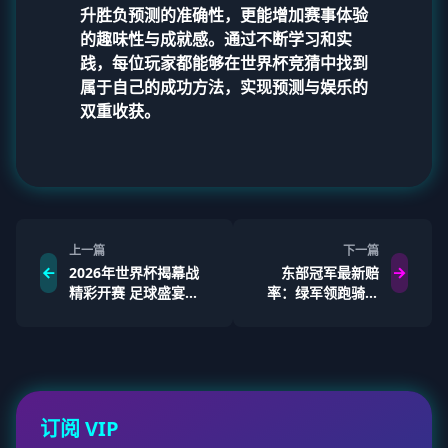
升胜负预测的准确性，更能增加赛事体验
的趣味性与成就感。通过不断学习和实
践，每位玩家都能够在世界杯竞猜中找到
属于自己的成功方法，实现预测与娱乐的
双重收获。
上一篇
下一篇
2026年世界杯揭幕战
东部冠军最新赔
精彩开赛 足球盛宴拉
率：绿军领跑骑士
开帷幕 全球瞩目精彩
尼克斯居前活塞因
对决即将上演
坎宁安病情暴跌
订阅 VIP