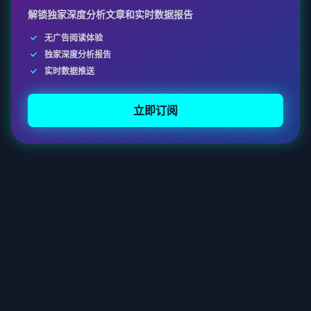
解锁独家深度分析文章和实时数据报告
无广告阅读体验
独家深度分析报告
实时数据推送
立即订阅