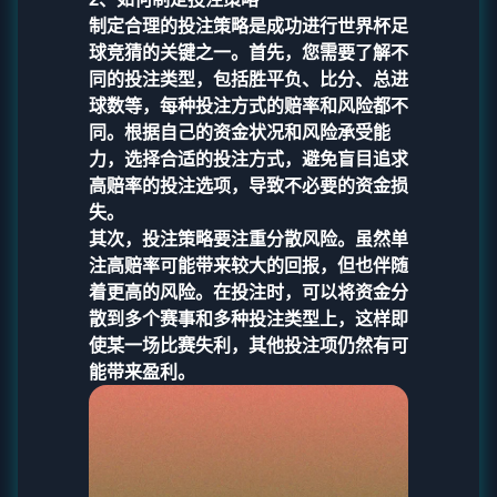
制定合理的投注策略是成功进行世界杯足
球竞猜的关键之一。首先，您需要了解不
同的投注类型，包括胜平负、比分、总进
球数等，每种投注方式的赔率和风险都不
同。根据自己的资金状况和风险承受能
力，选择合适的投注方式，避免盲目追求
高赔率的投注选项，导致不必要的资金损
失。
其次，投注策略要注重分散风险。虽然单
注高赔率可能带来较大的回报，但也伴随
着更高的风险。在投注时，可以将资金分
散到多个赛事和多种投注类型上，这样即
使某一场比赛失利，其他投注项仍然有可
能带来盈利。