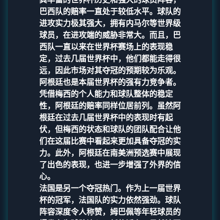
巴西队的赔率一直处于较低水平。球队的
进攻实力极其强大，拥有内马尔等世界级
球员，在进攻端的威胁非常大。而且，巴
西队一直以来在世界杯赛场上的表现稳
定，过去几届世界杯中，他们都能走得很
远，因此市场对其夺冠的预期较为乐观。
阿根廷也是本届世界杯的强有力竞争者。
凭借梅西的个人能力和球队整体的稳定
性，阿根廷的赔率同样位居前列。虽然阿
根廷在过去几届世界杯中的表现时有起
伏，但梅西的状态和球队的团队配合让他
们在这届比赛中看起来更加具备夺冠的实
力。此外，阿根廷在南美洲预选赛中展现
了出色的表现，也进一步增强了外界的信
心。
法国是另一个夺冠热门。作为上一届世界
杯的冠军，法国队的实力依然强劲。球队
阵容深度令人称赞，姆巴佩等年轻球员的