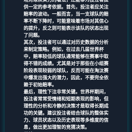
供一定的参考依据。首先，投注者应关注
赔率的波动。一般而言，当一支球队的赔
率不断下降时，可能意味着市场对其信心
的提升，反之则可能表示该队的状态出现
了问题。
其次，投注者可以通过对历史数据的分析
来制定策略。例如，在过去几届世界杯
中，赔率较低的球队通常能够在赛事中取
得不错的成绩。尤其是对于那些在小组赛
阶段表现较弱的球队，反而可能在淘汰赛
中爆发出强大的潜力，因此，不要完全依
赖于初始赔率。
最后，理性下注非常关键。世界杯期间，
投注者常常受情绪和短期表现的影响，但
理性的分析和冷静的决策才是取得长期成
功的关键。建议投注者结合球队的整体实
力、球员状态以及历史表现等多维度的信
息，做出更加理智的竞猜决策。