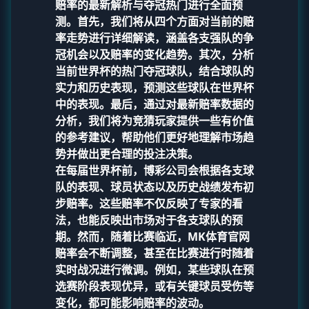
赔率的最新解析与夺冠热门进行全面预
测。首先，我们将从四个方面对当前的赔
率走势进行详细解读，涵盖各支强队的争
冠机会以及赔率的变化趋势。其次，分析
当前世界杯的热门夺冠球队，结合球队的
实力和历史表现，预测这些球队在世界杯
中的表现。最后，通过对最新赔率数据的
分析，我们将为竞猜玩家提供一些有价值
的参考建议，帮助他们更好地理解市场趋
势并做出更合理的投注决策。
在每届世界杯前，博彩公司会根据各支球
队的表现、球员状态以及历史战绩发布初
步赔率。这些赔率不仅反映了专家的看
法，也能反映出市场对于各支球队的预
期。然而，随着比赛临近，
MK体育官网
赔率会不断调整，甚至在比赛进行时随着
实时战况进行微调。例如，某些球队在预
选赛阶段表现优异，或有关键球员受伤等
变化，都可能影响赔率的波动。